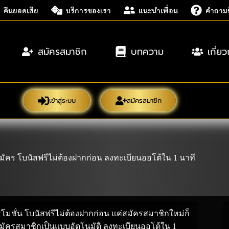
คืนยอดเสีย
บริการของเรา
แนะนำเพื่อน
คำถามท
สมัครสมาชิก
บทความ
เกี่ยว
เข้าสู่ระบบ
สมัครสมาชิก
ัคร โบนัสฟรีไม่ต้องฝากก่อน ลงทะเบียนออโต้ใน 1 นาที
บโปรโมชั่น โบนัสฟรีไม่ต้องฝากก่อน แค่สมัครสมาชิกใหม่ก็
บบสมัครสมาชิกเป็นแบบอัตโนมัติ ลงทะเบียนออโต้ใน 1