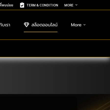
ี่พบบ่อย
TERM & CONDITION
MORE
กับเรา
สล็อตออนไลน์
More