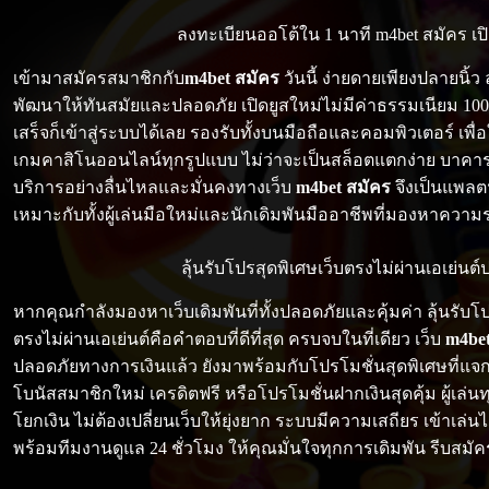
ลงทะเบียนออโต้ใน 1 นาที m4bet สมัคร เป
เข้ามาสมัครสมาชิกกับ
m4bet สมัคร
วันนี้ ง่ายดายเพียงปลายนิ้
พัฒนาให้ทันสมัยและปลอดภัย เปิดยูสใหม่ไม่มีค่าธรรมเนียม 100
เสร็จก็เข้าสู่ระบบได้เลย รองรับทั้งบนมือถือและคอมพิวเตอร์
เกมคาสิโนออนไลน์ทุกรูปแบบ ไม่ว่าจะเป็นสล็อตแตกง่าย บาคาร
บริการอย่างลื่นไหลและมั่นคงทางเว็บ
m4bet สมัคร
จึงเป็นแพลต
เหมาะกับทั้งผู้เล่นมือใหม่และนักเดิมพันมืออาชีพที่มองหาความร
ลุ้นรับโปรสุดพิเศษเว็บตรงไม่ผ่านเอเย่น
หากคุณกำลังมองหาเว็บเดิมพันที่ทั้งปลอดภัยและคุ้มค่า ลุ้นรับโ
ตรงไม่ผ่านเอเย่นต์คือคำตอบที่ดีที่สุด ครบจบในที่เดียว เว็บ
m4be
ปลอดภัยทางการเงินแล้ว ยังมาพร้อมกับโปรโมชั่นสุดพิเศษที่แจกให
โบนัสสมาชิกใหม่ เครดิตฟรี หรือโปรโมชั่นฝากเงินสุดคุ้ม ผู้เล่
โยกเงิน ไม่ต้องเปลี่ยนเว็บให้ยุ่งยาก ระบบมีความเสถียร เข้าเล่
พร้อมทีมงานดูแล 24 ชั่วโมง ให้คุณมั่นใจทุกการเดิมพัน รีบสมัคร