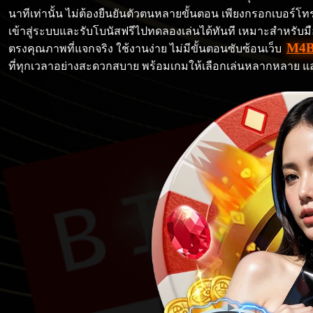
นาทีเท่านั้น ไม่ต้องยืนยันตัวตนหลายขั้นตอน เพียงกรอกเบอร์โทรศ
เข้าสู่ระบบและรับโบนัสฟรีไปทดลองเล่นได้ทันที เหมาะสำหรับมือ
M4
ตรงคุณภาพที่แจกจริง ใช้งานง่าย ไม่มีขั้นตอนซับซ้อนเว็บ
ที่ทุกเวลาอย่างสะดวกสบาย พร้อมเกมให้เลือกเล่นหลากหลาย แ