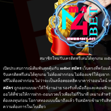
สมาชิกใหม่รับเครดิตฟรีเล่นได้ทุกเกม m4b
เปิดประสบการณ์เดิมพันสุดคุ้มกับ
m4bet สมัคร
เว็บตรงที่พร้อม
รับเครดิตฟรีเล่นได้ทุกเกม ไม่ต้องฝากก่อน ไม่ต้องแชร์ให้ยุ่ง
ฟรีไม่ต้องฝากก่อน ไม่ว่าจะเป็นสล็อตยอดฮิต บาคาร่าออนไลน์
สมัคร
ถูกออกแบบมาให้ใช้งานง่าย รองรับทั้งมือถือและคอมพิวเ
ออโต้ที่ช่วยให้การฝาก–ถอนรวดเร็วเพียงไม่กี่วินาที เหมาะสำหรั
ต้องลงทุนก่อน โอกาสทองแบบนี้มาถึงแล้ว รีบสมัครเข้ามารับสิทธิ์
ความต้องการในเว็บเดียว