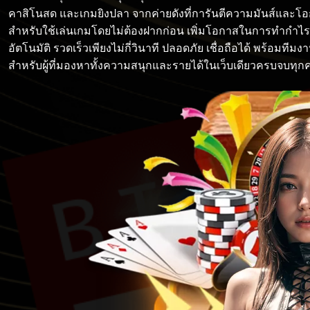
คาสิโนสด และเกมยิงปลา จากค่ายดังที่การันตีความมันส์และโอก
สำหรับใช้เล่นเกมโดยไม่ต้องฝากก่อน เพิ่มโอกาสในการทำกำไรต
อัตโนมัติ รวดเร็วเพียงไม่กี่วินาที ปลอดภัย เชื่อถือได้ พร้อมทีมงา
สำหรับผู้ที่มองหาทั้งความสนุกและรายได้ในเว็บเดียวครบจบทุ