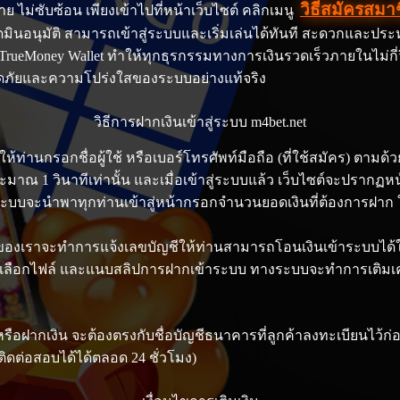
วิธีสมัครสมา
ย ไม่ซับซ้อน เพียงเข้าไปที่หน้าเว็บไซต์ คลิกเมนู
ดมินอนุมัติ สามารถเข้าสู่ระบบและเริ่มเล่นได้ทันที สะดวกและป
rueMoney Wallet ทำให้ทุกธุรกรรมทางการเงินรวดเร็วภายในไม่กี่
ดภัยและความโปร่งใสของระบบอย่างแท้จริง
วิธีการฝากเงินเข้าสู่ระบบ m4bet.net
ให้ท่านกรอกชื่อผู้ใช้ หรือเบอร์โทรศัพท์มือถือ (ที่ใช้สมัคร) ตามด
ประมาณ 1 วินาทีเท่านั้น และเมื่อเข้าสู่ระบบแล้ว เว็บไซต์จะปราก
งระบบจะนำพาทุกท่านเข้าสู่หน้ากรอกจำนวนยอดเงินที่ต้องการฝาก 
บบของเราจะทำการแจ้งเลขบัญชีให้ท่านสามารถโอนเงินเข้าระบบได้
ารเลือกไฟล์ และแนบสลิปการฝากเข้าระบบ ทางระบบจะทำการเติมเค
น หรือฝากเงิน จะต้องตรงกับชื่อบัญชีธนาคารที่ลูกค้าลงทะเบียนไว
ติดต่อสอบได้ได้ตลอด 24 ชั่วโมง)