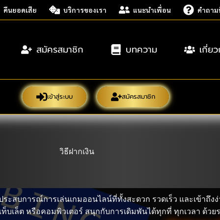
คืนยอดเสีย
บริการของเรา
แนะนำเพื่อน
คำถามท
สมัครสมาชิก
บทความ
เกี่ยว
เข้าสู่ระบบ
สมัครสมาชิก
วิธีฝากเงิน
บประสบการณ์การเล่นเกมออนไลน์ที่ทั้งสะดวก รวดเร็ว และเข้าถึงง
ท็บเล็ต หรือคอมพิวเตอร์ สนุกกับการเดิมพันได้ทุกที่ ทุกเวลา ด้ว