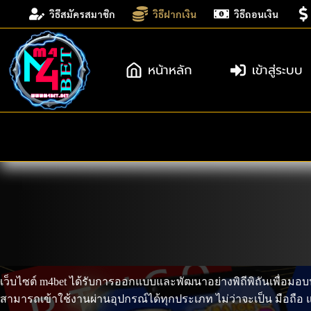
Skip
วิธีสมัครสมาชิก
วิธีฝากเงิน
วิธีถอนเงิน
to
content
หน้าหลัก
เข้าสู่ระบบ
เว็บไซต์ m4bet ได้รับการออกแบบและพัฒนาอย่างพิถีพิถันเพื่อมอ
สามารถเข้าใช้งานผ่านอุปกรณ์ได้ทุกประเภท ไม่ว่าจะเป็น มือถือ แ